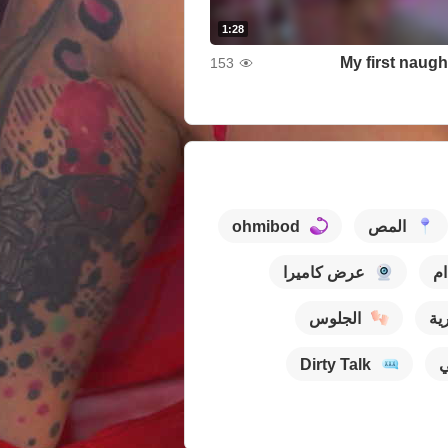
1:28
My first naugh
153
المص
ohmibod
ام
عرض كاميرا
ية
الجلوس
Dirty Talk