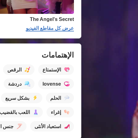
The Angel's Secret
عرض كل مقاطع الفيديو
الإهتمامات
الإستمتاع
الرقص
lovense
دردشة
الحلم
بشكل سريع
إغراء
اللعب بالقضيب
استعباد الأنثى
جنس ال