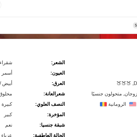
5
الشعر:
شقراء
العيون:
أسمر
Dr
العرق:
أبيض /
زوجان, متحولون جنسيًا
شعرالعانة:
محلوق
الرومانية
النصف العلوي:
كبيرة 
المؤخرة:
كبير
شبقة جنسيا:
نعم
الحالة العاطفية:
عزباء