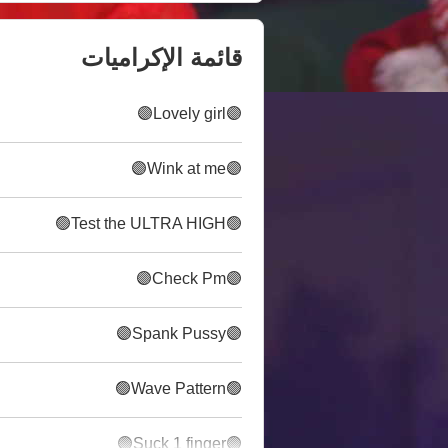
قائمة الإكراميات
🟣Lovely girl🟣
🟣Wink at me🟣
🟢Test the ULTRA HIGH🟢
🟣Check Pm🟣
🟣Spank Pussy🟣
🟢Wave Pattern🟢
🟣Suck 1 finger🟣