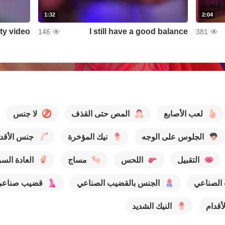
1:32
2:04
ty video
I still have a good balance
146
381
لعب الأصابع
المص حتى القذف
لا جنس
الجلوس على الوجه
نيك المؤخرة
جنس الأقد
التقبيل
اللحس
مساج
العادة السر
 الصناعي
الجنس بالقضيب الصناعي
قضيب صناعي
أقدام
النيك الشديد