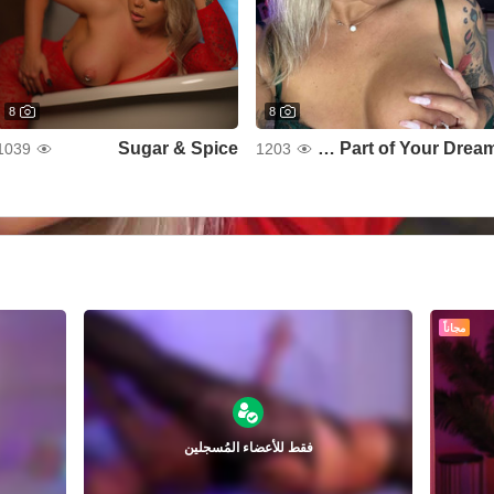
8
8
Sugar & Spice
The Best Part of Your Dream
1039
1203
مجاناً
فقط للأعضاء المُسجلين