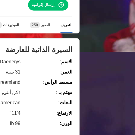
إرسال إكرامية
التعريف
الصور
250
الفيديوهات
السيرة الذاتية للعارضة
الاسم:
Daenerys
العمر:
31 سنة
مسقط الرأس:
eamland, 🍑🍑🍑
مهتم بـ :
ذكر, أنثى, 
اللغات:
american
الارتفاع:
4'11"
الوزن:
99 lb