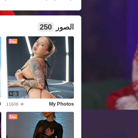
الصور
250
مجاناً
5
😝
My Photos
11608
مجاناً