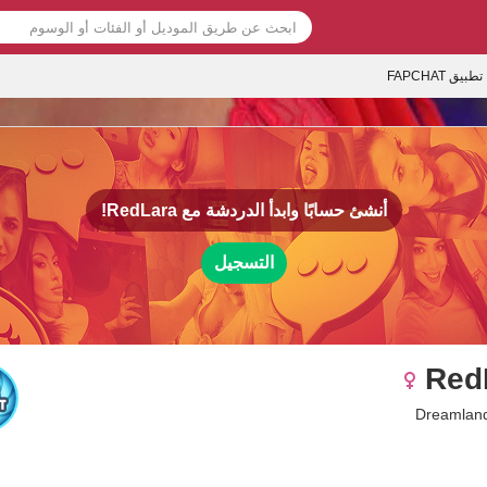
تطبيق FAPCHAT
أنشئ حسابًا وابدأ الدردشة مع
RedLara!
التسجيل
Red