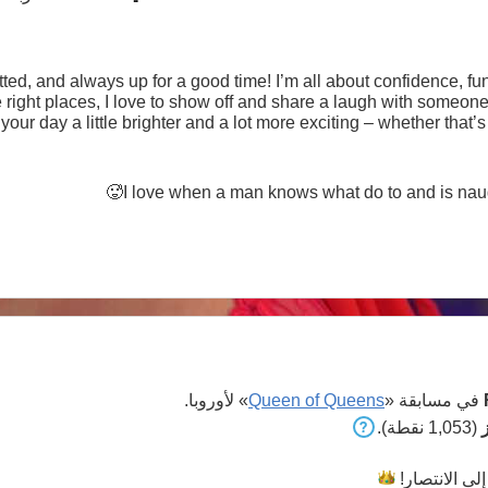
tted, and always up for a good time! I’m all about confidence, 
he right places, I love to show off and share a laugh with someon
your day a little brighter and a lot more exciting – whether that’
having a genuine chat! Let’s get to know each other and se
I love when a man knows what do to and is naugt
في مسابقة «
Queen of Queens
» لأوروبا.
(1,053 نقطة).
إلى
الانتصار!