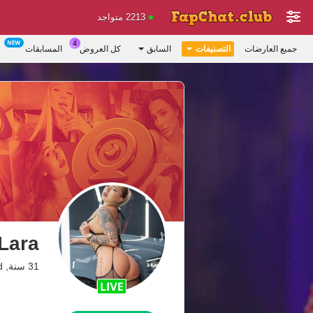
2213 متواجد
جميع العارضات
التصنيفات
السابق
كل العروض
المسابقات
Lara
31 سنة, Dreamland