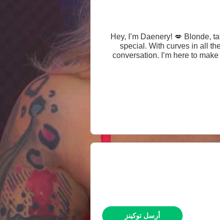
Hey, I’m Daenery! 💋 Blonde, ta
special. With curves in all t
conversation. I’m here to make 
أرسل توكينز