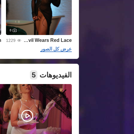
8
The Devil Wears Red Lace
1229
عرض كل الصور
الفيديوهات
5