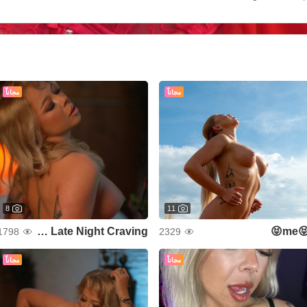
مجاناً
مجاناً
8
11
Your Late Night Craving
😝me
1798
2329
مجاناً
مجاناً