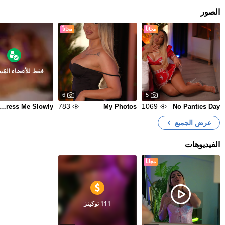
الصور
مجاناً
مجاناً
فقط للأعضاء المُ
6
5
783
1069
ndress Me Slowly
My Photos
No Panties Day
عرض الجميع
الفيديوهات
مجاناً
111 توكينز