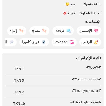
شبقة جنسيا:
سر
الحالة العاطفية:
عزباء
الإهتمامات
الإستمتاع
دردشة
مساج
إغراء
الرقص
lovense
عرض كاميرا
الحلم
قائمة الإكراميات
💕WOW💕
1 TKN
💕You are perfect💕
3 TKN
💕Love your eyes💕
7 TKN
🔥Ultra High Tease🔥
10 TKN