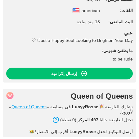
اللغات:
american
البث الماضي:
15 منذ ساعة
عني
Just a Happy Soul Looking to Brighten Your Day! 🤍
ما يطفئ شهوتي:
to be rude
إرسال إكرامية
Queen of Queens
تشارك العارضة
LucyyRosse
في مسابقة «
Queen of Queens
»
لأوروبا.
تحتل العارضة حاليا
497 المركز
(0 نقطة).
أرسل التوكينز لجعل
LucyyRosse
أقرب إلى
الانتصار!