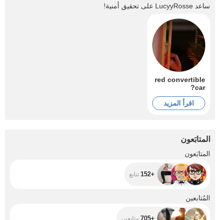
ساعد
LucyyRosse
على تحقيق أمنية!
red convertible
car?
اقرأ المزيد
المتابَعون
+152
المتابَعون
+152
تتابع
+705
المُتابعين
+705
متابعين