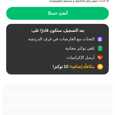
قد قرأت
الشروط والأحكام
و
سياسة الخصوصية
.
أنشئ حسابًا
بعد التسجيل، ستكون قادرًا على:
التحدّث مع العارضات في غرف الدردشة
تلقي توكنز مجانية
أرسل الإكراميات
مكافأة إضافية!
10 توكنز!
آسيوي
أفضل عارضات الدردشة الخاصة
اطلاق السوائل