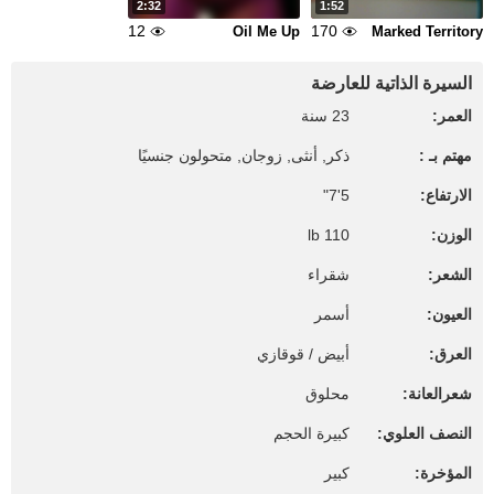
2:32
1:52
12
170
Oil Me Up
Marked Territory
السيرة الذاتية للعارضة
العمر:
23 سنة
مهتم بـ :
ذكر, أنثى, زوجان, متحولون جنسيًا
الارتفاع:
5'7"
الوزن:
110 lb
الشعر:
شقراء
العيون:
أسمر
العرق:
أبيض / قوقازي
شعرالعانة:
محلوق
النصف العلوي:
كبيرة الحجم
المؤخرة:
كبير